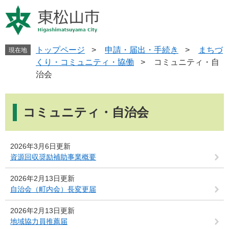
ペ
メ
ー
ニ
ジ
ュ
の
ー
先
を
トップページ
>
申請・届出・手続き
>
まちづ
現在地
頭
飛
くり・コミュニティ・協働
>
コミュニティ・自
で
ば
治会
す
し
。
て
本
本
文
コミュニティ・自治会
文
へ
2026年3月6日更新
資源回収奨励補助事業概要
2026年2月13日更新
自治会（町内会）長変更届
2026年2月13日更新
地域協力員推薦届