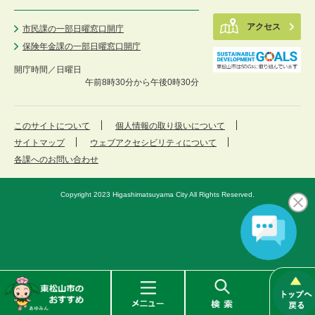
アクセス
市民課の一部日曜窓口開庁
保険年金課の一部日曜窓口開庁
開庁時間／
日曜日
午前8時30分から午後0時30分
このサイトについて
個人情報の取り扱いについて
サイトマップ
ウェブアクセシビリティについて
各課へのお問い合わせ
Copyright 2023 Higashimatsuyama City All Rights Reserved.
東
メ
検
松
ニ
索
山
ュ