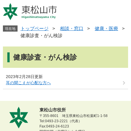
ペ
メ
ー
ニ
ジ
ュ
の
ー
先
を
トップページ
>
相談・窓口
>
健康・医療
>
現在地
頭
飛
健康診査・がん検診
で
ば
す
し
本
。
て
文
健康診査・がん検診
本
文
へ
2023年2月28日更新
耳の聞こえが心配な方へ
東松山市役所
〒355-8601 埼玉県東松山市松葉町1-1-58
Tel:0493-23-2221（代表）
Fax:0493-24-6123