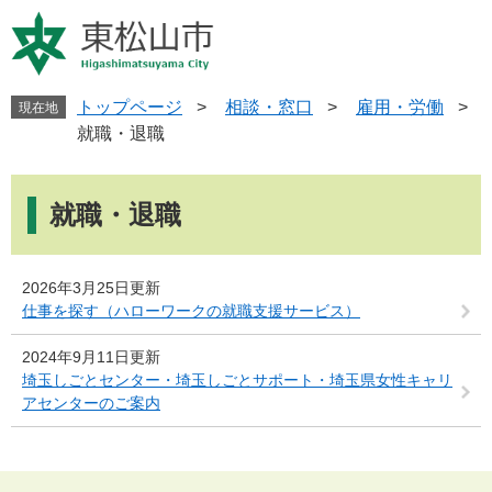
ペ
メ
ー
ニ
ジ
ュ
の
ー
先
を
トップページ
>
相談・窓口
>
雇用・労働
>
現在地
頭
飛
就職・退職
で
ば
す
し
本
。
て
文
就職・退職
本
文
へ
2026年3月25日更新
仕事を探す（ハローワークの就職支援サービス）
2024年9月11日更新
埼玉しごとセンター・埼玉しごとサポート・埼玉県女性キャリ
アセンターのご案内