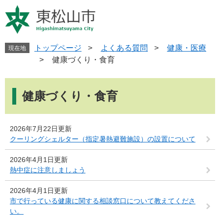
ペ
メ
ー
ニ
ジ
ュ
の
ー
先
を
トップページ
>
よくある質問
>
健康・医療
現在地
頭
飛
>
健康づくり・食育
で
ば
す
し
本
。
て
文
健康づくり・食育
本
文
へ
2026年7月22日更新
クーリングシェルター（指定暑熱避難施設）の設置について
2026年4月1日更新
熱中症に注意しましょう
2026年4月1日更新
市で行っている健康に関する相談窓口について教えてくださ
い。