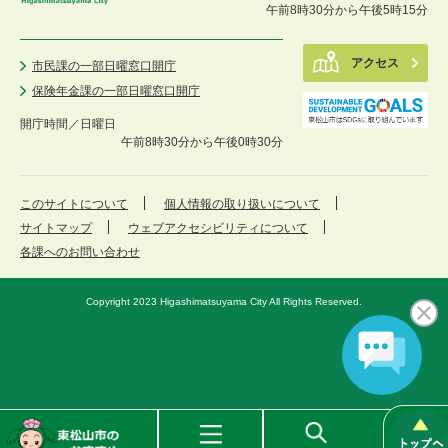
午前8時30分から午後5時15分
アクセス
市民課の一部日曜窓口開庁
保険年金課の一部日曜窓口開庁
開庁時間／
日曜日
午前8時30分から午後0時30分
このサイトについて
個人情報の取り扱いについて
サイトマップ
ウェブアクセシビリティについて
各課へのお問い合わせ
Copyright 2023 Higashimatsuyama City All Rights Reserved.
東
メ
検
松
ニ
索