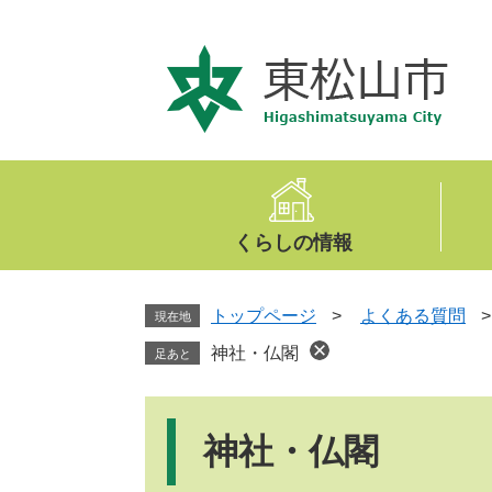
ペ
メ
ー
ニ
ジ
ュ
の
ー
先
を
頭
飛
で
ば
す
し
。
て
くらしの情報
本
文
へ
トップページ
>
よくある質問
現在地
神社・仏閣
足あと
本
文
神社・仏閣