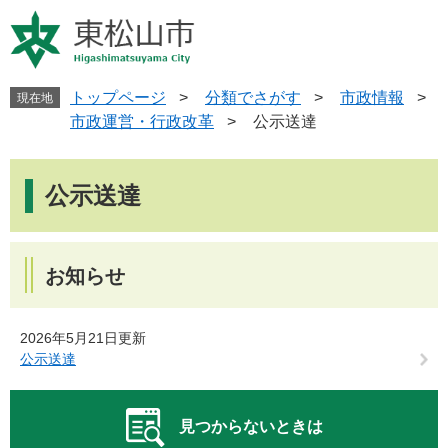
ペ
メ
ー
ニ
ジ
ュ
の
ー
先
を
トップページ
>
分類でさがす
>
市政情報
>
現在地
頭
飛
市政運営・行政改革
>
公示送達
で
ば
す
し
本
。
て
文
公示送達
本
文
へ
お知らせ
2026年5月21日更新
公示送達
見つからないときは