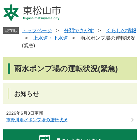
ペ
メ
ー
ニ
ジ
ュ
の
ー
先
を
トップページ
>
分類でさがす
>
くらしの情報
現在地
頭
飛
>
上水道・下水道
>
雨水ポンプ場の運転状況
で
ば
(緊急)
す
し
。
て
本
本
文
雨水ポンプ場の運転状況(緊急)
文
へ
お知らせ
2026年6月3日更新
市野川雨水ポンプ場の運転状況