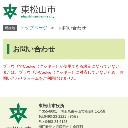
ペ
メ
ー
ニ
ジ
ュ
の
ー
先
を
トップページ
>
お問い合わせ
現在地
頭
飛
で
ば
本
す
し
文
お問い合わせ
。
て
本
文
ブラウザでCookie（クッキー）が使用できる設定になっていない、
へ
または、ブラウザがCookie（クッキー）に対応していないため、お
問い合わせフォームをご利用頂けません。
東松山市役所
〒355-8601 埼玉県東松山市松葉町1-1-58
Tel:0493-23-2221（代表）
Fax:0493-24-6123
開庁時間／月曜日から金曜日