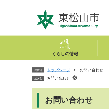
ペ
メ
ー
ニ
ジ
ュ
の
ー
先
を
頭
飛
で
ば
す
し
。
て
くらしの情報
本
文
へ
トップページ
>
お問い合わせ
現在地
お問い合わせ
足あと
本
文
お問い合わせ