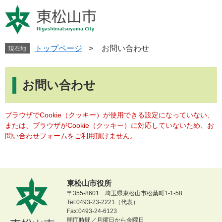
ペ
メ
ー
ニ
ジ
ュ
の
ー
先
を
トップページ
>
お問い合わせ
現在地
頭
飛
で
ば
本
す
し
文
お問い合わせ
。
て
本
文
ブラウザでCookie（クッキー）が使用できる設定になっていない、
へ
または、ブラウザがCookie（クッキー）に対応していないため、お
問い合わせフォームをご利用頂けません。
東松山市役所
〒355-8601 埼玉県東松山市松葉町1-1-58
Tel:0493-23-2221（代表）
Fax:0493-24-6123
開庁時間／月曜日から金曜日