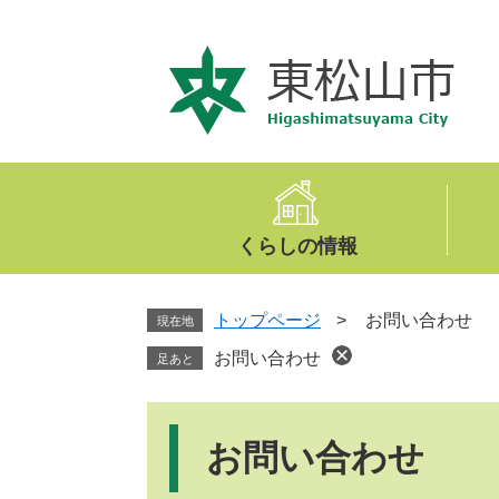
ペ
メ
ー
ニ
ジ
ュ
の
ー
先
を
頭
飛
で
ば
す
し
。
て
くらしの情報
本
文
へ
トップページ
>
お問い合わせ
現在地
お問い合わせ
足あと
本
文
お問い合わせ