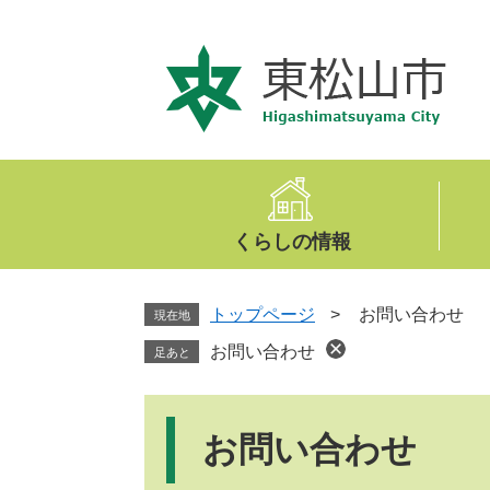
ペ
メ
ー
ニ
ジ
ュ
の
ー
先
を
頭
飛
で
ば
す
し
。
て
くらしの情報
本
文
へ
トップページ
>
お問い合わせ
現在地
お問い合わせ
足あと
本
文
お問い合わせ