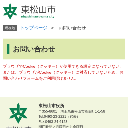
ペ
メ
ー
ニ
ジ
ュ
の
ー
先
を
トップページ
>
お問い合わせ
現在地
頭
飛
で
ば
本
す
し
文
お問い合わせ
。
て
本
文
ブラウザでCookie（クッキー）が使用できる設定になっていない、
へ
または、ブラウザがCookie（クッキー）に対応していないため、お
問い合わせフォームをご利用頂けません。
東松山市役所
〒355-8601 埼玉県東松山市松葉町1-1-58
Tel:0493-23-2221（代表）
Fax:0493-24-6123
開庁時間／月曜日から金曜日