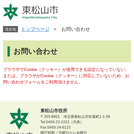
ペ
メ
ー
ニ
ジ
ュ
の
ー
先
を
トップページ
>
お問い合わせ
現在地
頭
飛
で
ば
本
す
し
文
お問い合わせ
。
て
本
文
ブラウザでCookie（クッキー）が使用できる設定になっていない、
へ
または、ブラウザがCookie（クッキー）に対応していないため、お
問い合わせフォームをご利用頂けません。
東松山市役所
〒355-8601 埼玉県東松山市松葉町1-1-58
Tel:0493-23-2221（代表）
Fax:0493-24-6123
開庁時間／月曜日から金曜日