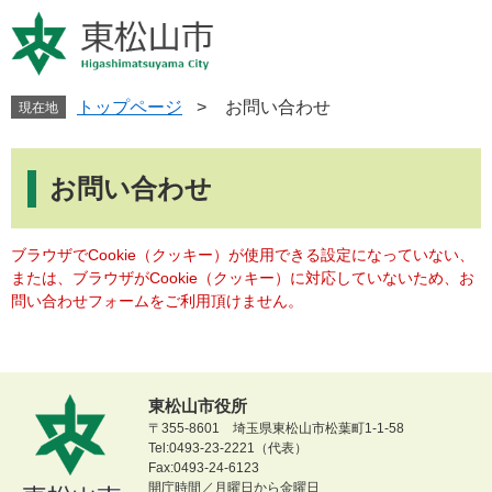
ペ
メ
ー
ニ
ジ
ュ
の
ー
先
を
トップページ
>
お問い合わせ
現在地
頭
飛
で
ば
本
す
し
文
お問い合わせ
。
て
本
文
ブラウザでCookie（クッキー）が使用できる設定になっていない、
へ
または、ブラウザがCookie（クッキー）に対応していないため、お
問い合わせフォームをご利用頂けません。
東松山市役所
〒355-8601 埼玉県東松山市松葉町1-1-58
Tel:0493-23-2221（代表）
Fax:0493-24-6123
開庁時間／月曜日から金曜日