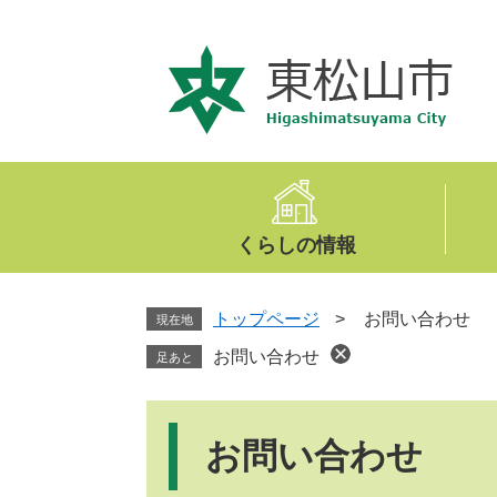
ペ
メ
ー
ニ
ジ
ュ
の
ー
先
を
頭
飛
で
ば
す
し
。
て
くらしの情報
本
文
へ
トップページ
>
お問い合わせ
現在地
お問い合わせ
足あと
本
文
お問い合わせ