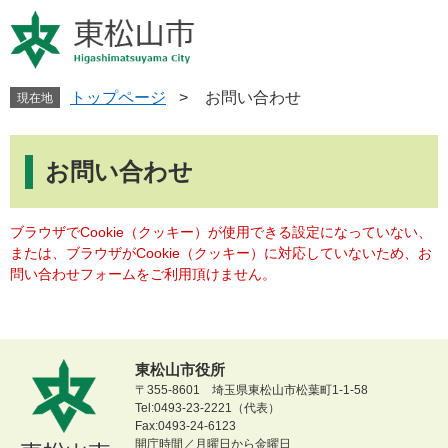
ペ
メ
ー
ニ
ジ
ュ
の
ー
先
を
トップページ
>
お問い合わせ
現在地
頭
飛
で
ば
本
す
し
文
お問い合わせ
。
て
本
文
ブラウザでCookie（クッキー）が使用できる設定になっていない、
へ
または、ブラウザがCookie（クッキー）に対応していないため、お
問い合わせフォームをご利用頂けません。
東松山市役所
〒355-8601 埼玉県東松山市松葉町1-1-58
Tel:0493-23-2221（代表）
Fax:0493-24-6123
開庁時間／月曜日から金曜日