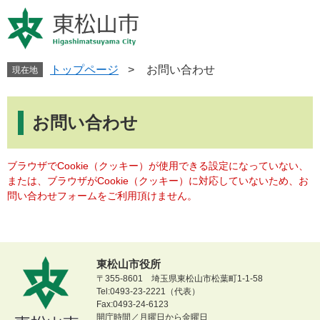
ペ
メ
ー
ニ
ジ
ュ
の
ー
先
を
トップページ
>
お問い合わせ
現在地
頭
飛
で
ば
本
す
し
文
お問い合わせ
。
て
本
文
ブラウザでCookie（クッキー）が使用できる設定になっていない、
へ
または、ブラウザがCookie（クッキー）に対応していないため、お
問い合わせフォームをご利用頂けません。
東松山市役所
〒355-8601 埼玉県東松山市松葉町1-1-58
Tel:0493-23-2221（代表）
Fax:0493-24-6123
開庁時間／月曜日から金曜日