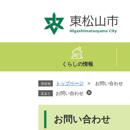
ペ
メ
ー
ニ
ジ
ュ
の
ー
先
を
頭
飛
で
ば
す
し
。
て
くらしの情報
本
文
へ
トップページ
>
お問い合わせ
現在地
お問い合わせ
足あと
本
文
お問い合わせ