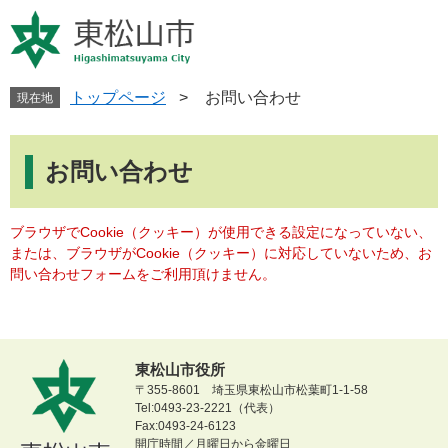
ペ
メ
ー
ニ
ジ
ュ
の
ー
先
を
トップページ
>
お問い合わせ
現在地
頭
飛
で
ば
本
す
し
文
お問い合わせ
。
て
本
文
ブラウザでCookie（クッキー）が使用できる設定になっていない、
へ
または、ブラウザがCookie（クッキー）に対応していないため、お
問い合わせフォームをご利用頂けません。
東松山市役所
〒355-8601 埼玉県東松山市松葉町1-1-58
Tel:0493-23-2221（代表）
Fax:0493-24-6123
開庁時間／月曜日から金曜日