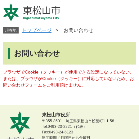
ペ
メ
ー
ニ
ジ
ュ
の
ー
先
を
トップページ
>
お問い合わせ
現在地
頭
飛
で
ば
本
す
し
文
お問い合わせ
。
て
本
文
ブラウザでCookie（クッキー）が使用できる設定になっていない、
へ
または、ブラウザがCookie（クッキー）に対応していないため、お
問い合わせフォームをご利用頂けません。
東松山市役所
〒355-8601 埼玉県東松山市松葉町1-1-58
Tel:0493-23-2221（代表）
Fax:0493-24-6123
開庁時間／月曜日から金曜日