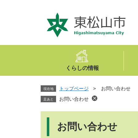
ペ
メ
ー
ニ
ジ
ュ
の
ー
先
を
頭
飛
で
ば
す
し
。
て
くらしの情報
本
文
へ
トップページ
>
お問い合わせ
現在地
お問い合わせ
足あと
本
文
お問い合わせ