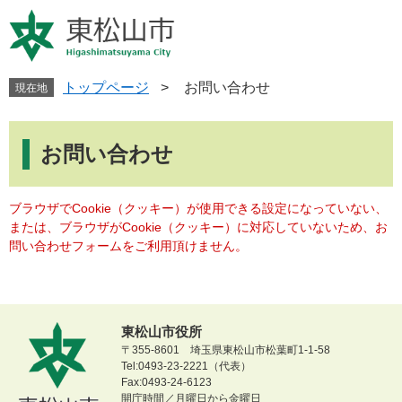
ペ
メ
ー
ニ
ジ
ュ
の
ー
先
を
トップページ
>
お問い合わせ
現在地
頭
飛
で
ば
本
す
し
文
お問い合わせ
。
て
本
文
ブラウザでCookie（クッキー）が使用できる設定になっていない、
へ
または、ブラウザがCookie（クッキー）に対応していないため、お
問い合わせフォームをご利用頂けません。
東松山市役所
〒355-8601 埼玉県東松山市松葉町1-1-58
Tel:0493-23-2221（代表）
Fax:0493-24-6123
開庁時間／月曜日から金曜日