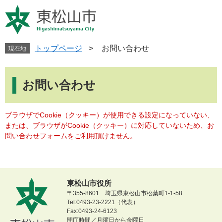
ペ
メ
ー
ニ
ジ
ュ
の
ー
先
を
トップページ
>
お問い合わせ
現在地
頭
飛
で
ば
本
す
し
文
お問い合わせ
。
て
本
文
ブラウザでCookie（クッキー）が使用できる設定になっていない、
へ
または、ブラウザがCookie（クッキー）に対応していないため、お
問い合わせフォームをご利用頂けません。
東松山市役所
〒355-8601 埼玉県東松山市松葉町1-1-58
Tel:0493-23-2221（代表）
Fax:0493-24-6123
開庁時間／月曜日から金曜日