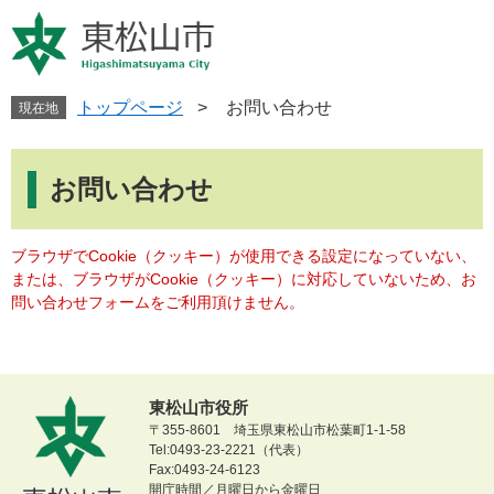
ペ
メ
ー
ニ
ジ
ュ
の
ー
先
を
トップページ
>
お問い合わせ
現在地
頭
飛
で
ば
本
す
し
文
お問い合わせ
。
て
本
文
ブラウザでCookie（クッキー）が使用できる設定になっていない、
へ
または、ブラウザがCookie（クッキー）に対応していないため、お
問い合わせフォームをご利用頂けません。
東松山市役所
〒355-8601 埼玉県東松山市松葉町1-1-58
Tel:0493-23-2221（代表）
Fax:0493-24-6123
開庁時間／月曜日から金曜日