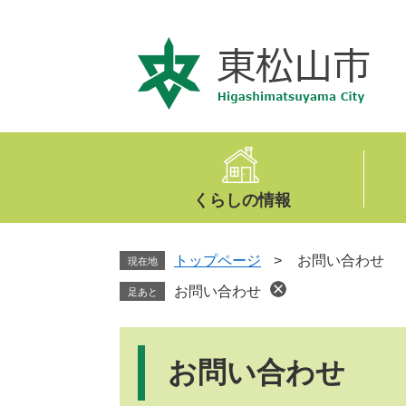
ペ
メ
ー
ニ
ジ
ュ
の
ー
先
を
頭
飛
で
ば
す
し
。
て
くらしの情報
本
文
へ
トップページ
>
お問い合わせ
現在地
お問い合わせ
足あと
本
文
お問い合わせ