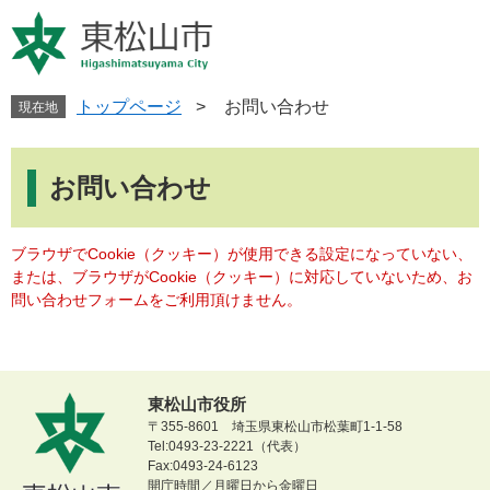
ペ
メ
ー
ニ
ジ
ュ
の
ー
先
を
トップページ
>
お問い合わせ
現在地
頭
飛
で
ば
本
す
し
文
お問い合わせ
。
て
本
文
ブラウザでCookie（クッキー）が使用できる設定になっていない、
へ
または、ブラウザがCookie（クッキー）に対応していないため、お
問い合わせフォームをご利用頂けません。
東松山市役所
〒355-8601 埼玉県東松山市松葉町1-1-58
Tel:0493-23-2221（代表）
Fax:0493-24-6123
開庁時間／月曜日から金曜日