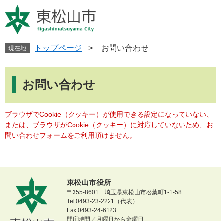
ペ
メ
ー
ニ
ジ
ュ
の
ー
先
を
トップページ
>
お問い合わせ
現在地
頭
飛
で
ば
本
す
し
文
お問い合わせ
。
て
本
文
ブラウザでCookie（クッキー）が使用できる設定になっていない、
へ
または、ブラウザがCookie（クッキー）に対応していないため、お
問い合わせフォームをご利用頂けません。
東松山市役所
〒355-8601 埼玉県東松山市松葉町1-1-58
Tel:0493-23-2221（代表）
Fax:0493-24-6123
開庁時間／月曜日から金曜日