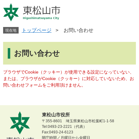
ペ
メ
ー
ニ
ジ
ュ
の
ー
先
を
トップページ
>
お問い合わせ
現在地
頭
飛
で
ば
本
す
し
文
お問い合わせ
。
て
本
文
ブラウザでCookie（クッキー）が使用できる設定になっていない、
へ
または、ブラウザがCookie（クッキー）に対応していないため、お
問い合わせフォームをご利用頂けません。
東松山市役所
〒355-8601 埼玉県東松山市松葉町1-1-58
Tel:0493-23-2221（代表）
Fax:0493-24-6123
開庁時間／月曜日から金曜日