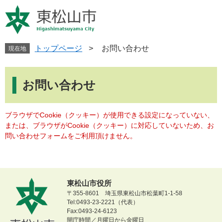
ペ
メ
ー
ニ
ジ
ュ
の
ー
先
を
トップページ
>
お問い合わせ
現在地
頭
飛
で
ば
本
す
し
文
お問い合わせ
。
て
本
文
ブラウザでCookie（クッキー）が使用できる設定になっていない、
へ
または、ブラウザがCookie（クッキー）に対応していないため、お
問い合わせフォームをご利用頂けません。
東松山市役所
〒355-8601 埼玉県東松山市松葉町1-1-58
Tel:0493-23-2221（代表）
Fax:0493-24-6123
開庁時間／月曜日から金曜日