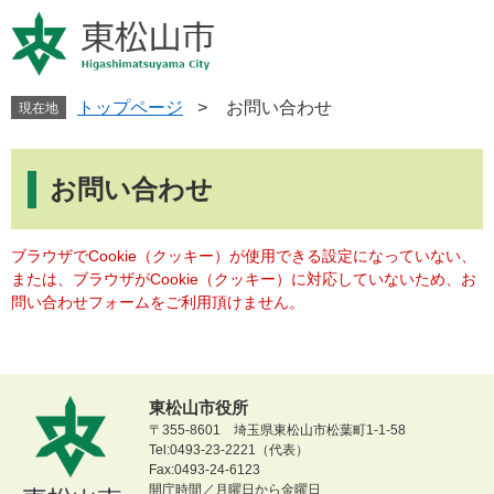
ペ
メ
ー
ニ
ジ
ュ
の
ー
先
を
トップページ
>
お問い合わせ
現在地
頭
飛
で
ば
本
す
し
文
お問い合わせ
。
て
本
文
ブラウザでCookie（クッキー）が使用できる設定になっていない、
へ
または、ブラウザがCookie（クッキー）に対応していないため、お
問い合わせフォームをご利用頂けません。
東松山市役所
〒355-8601 埼玉県東松山市松葉町1-1-58
Tel:0493-23-2221（代表）
Fax:0493-24-6123
開庁時間／月曜日から金曜日