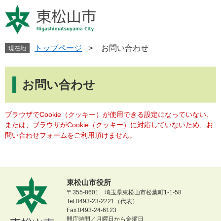
ペ
メ
ー
ニ
ジ
ュ
の
ー
先
を
トップページ
>
お問い合わせ
現在地
頭
飛
で
ば
本
す
し
文
お問い合わせ
。
て
本
文
ブラウザでCookie（クッキー）が使用できる設定になっていない、
へ
または、ブラウザがCookie（クッキー）に対応していないため、お
問い合わせフォームをご利用頂けません。
東松山市役所
〒355-8601 埼玉県東松山市松葉町1-1-58
Tel:0493-23-2221（代表）
Fax:0493-24-6123
開庁時間／月曜日から金曜日