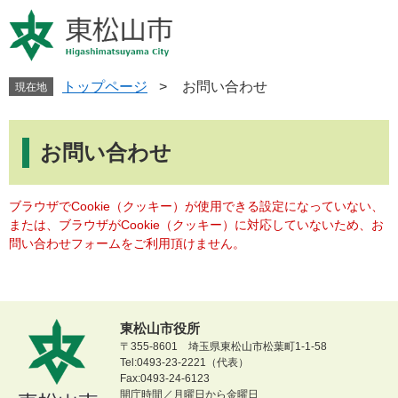
ペ
メ
ー
ニ
ジ
ュ
の
ー
先
を
トップページ
>
お問い合わせ
現在地
頭
飛
で
ば
本
す
し
文
お問い合わせ
。
て
本
文
ブラウザでCookie（クッキー）が使用できる設定になっていない、
へ
または、ブラウザがCookie（クッキー）に対応していないため、お
問い合わせフォームをご利用頂けません。
東松山市役所
〒355-8601 埼玉県東松山市松葉町1-1-58
Tel:0493-23-2221（代表）
Fax:0493-24-6123
開庁時間／月曜日から金曜日