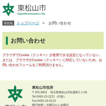
ペ
メ
ー
ニ
ジ
ュ
の
ー
先
を
トップページ
>
お問い合わせ
現在地
頭
飛
で
ば
本
す
し
文
お問い合わせ
。
て
本
文
ブラウザでCookie（クッキー）が使用できる設定になっていない、
へ
または、ブラウザがCookie（クッキー）に対応していないため、お
問い合わせフォームをご利用頂けません。
東松山市役所
〒355-8601 埼玉県東松山市松葉町1-1-58
Tel:0493-23-2221（代表）
Fax:0493-24-6123
開庁時間／月曜日から金曜日