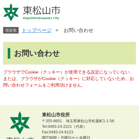
ペ
メ
ー
ニ
ジ
ュ
の
ー
先
を
トップページ
>
お問い合わせ
現在地
頭
飛
で
ば
本
す
し
文
お問い合わせ
。
て
本
文
ブラウザでCookie（クッキー）が使用できる設定になっていない、
へ
または、ブラウザがCookie（クッキー）に対応していないため、お
問い合わせフォームをご利用頂けません。
東松山市役所
〒355-8601 埼玉県東松山市松葉町1-1-58
Tel:0493-23-2221（代表）
Fax:0493-24-6123
開庁時間／月曜日から金曜日