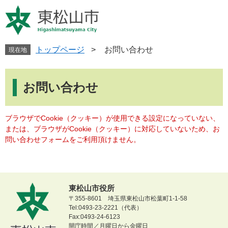
ペ
メ
ー
ニ
ジ
ュ
の
ー
先
を
トップページ
>
お問い合わせ
現在地
頭
飛
で
ば
本
す
し
文
お問い合わせ
。
て
本
文
ブラウザでCookie（クッキー）が使用できる設定になっていない、
へ
または、ブラウザがCookie（クッキー）に対応していないため、お
問い合わせフォームをご利用頂けません。
東松山市役所
〒355-8601 埼玉県東松山市松葉町1-1-58
Tel:0493-23-2221（代表）
Fax:0493-24-6123
開庁時間／月曜日から金曜日