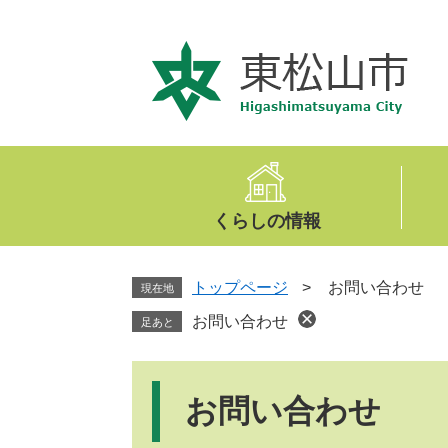
ペ
メ
ー
ニ
ジ
ュ
の
ー
先
を
頭
飛
で
ば
す
し
。
て
くらしの情報
本
文
へ
トップページ
>
お問い合わせ
現在地
お問い合わせ
足あと
本
文
お問い合わせ