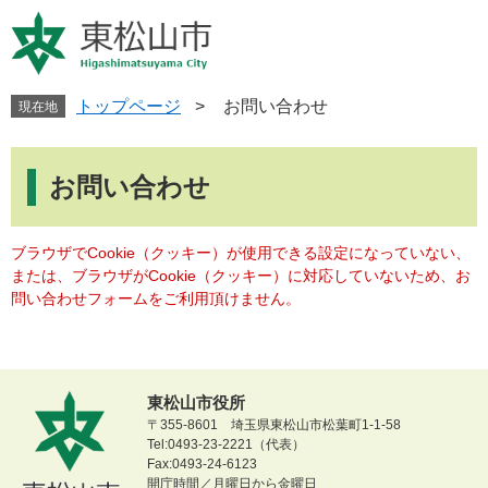
ペ
メ
ー
ニ
ジ
ュ
の
ー
先
を
トップページ
>
お問い合わせ
現在地
頭
飛
で
ば
本
す
し
文
お問い合わせ
。
て
本
文
ブラウザでCookie（クッキー）が使用できる設定になっていない、
へ
または、ブラウザがCookie（クッキー）に対応していないため、お
問い合わせフォームをご利用頂けません。
東松山市役所
〒355-8601 埼玉県東松山市松葉町1-1-58
Tel:0493-23-2221（代表）
Fax:0493-24-6123
開庁時間／月曜日から金曜日