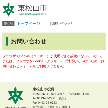
ペ
メ
ー
ニ
ジ
ュ
の
ー
先
を
トップページ
>
お問い合わせ
現在地
頭
飛
で
ば
本
す
し
文
お問い合わせ
。
て
本
文
ブラウザでCookie（クッキー）が使用できる設定になっていない、
へ
または、ブラウザがCookie（クッキー）に対応していないため、お
問い合わせフォームをご利用頂けません。
東松山市役所
〒355-8601 埼玉県東松山市松葉町1-1-58
Tel:0493-23-2221（代表）
Fax:0493-24-6123
開庁時間／月曜日から金曜日