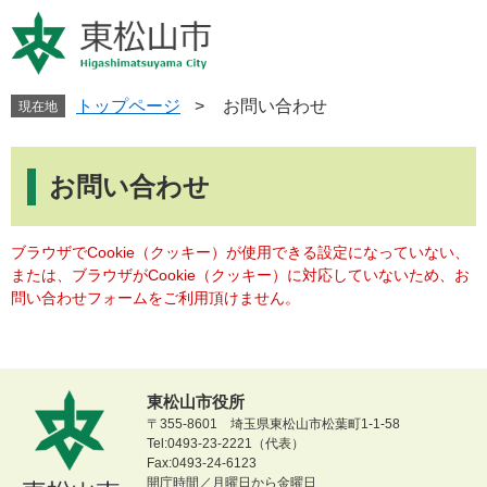
ペ
メ
ー
ニ
ジ
ュ
の
ー
先
を
トップページ
>
お問い合わせ
現在地
頭
飛
で
ば
本
す
し
文
お問い合わせ
。
て
本
文
ブラウザでCookie（クッキー）が使用できる設定になっていない、
へ
または、ブラウザがCookie（クッキー）に対応していないため、お
問い合わせフォームをご利用頂けません。
東松山市役所
〒355-8601 埼玉県東松山市松葉町1-1-58
Tel:0493-23-2221（代表）
Fax:0493-24-6123
開庁時間／月曜日から金曜日