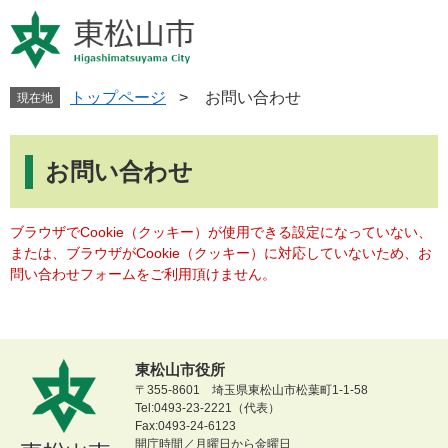
ペ
メ
ー
ニ
ジ
ュ
の
ー
先
を
トップページ
>
お問い合わせ
現在地
頭
飛
で
ば
本
す
し
文
お問い合わせ
。
て
本
文
ブラウザでCookie（クッキー）が使用できる設定になっていない、
へ
または、ブラウザがCookie（クッキー）に対応していないため、お
問い合わせフォームをご利用頂けません。
東松山市役所
〒355-8601 埼玉県東松山市松葉町1-1-58
Tel:0493-23-2221（代表）
Fax:0493-24-6123
開庁時間／月曜日から金曜日