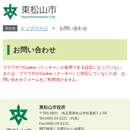
ペ
メ
ー
ニ
ジ
ュ
の
ー
先
を
トップページ
>
お問い合わせ
現在地
頭
飛
で
ば
本
す
し
文
お問い合わせ
。
て
本
文
ブラウザでCookie（クッキー）が使用できる設定になっていない、
へ
または、ブラウザがCookie（クッキー）に対応していないため、お
問い合わせフォームをご利用頂けません。
東松山市役所
〒355-8601 埼玉県東松山市松葉町1-1-58
Tel:0493-23-2221（代表）
Fax:0493-24-6123
開庁時間／月曜日から金曜日