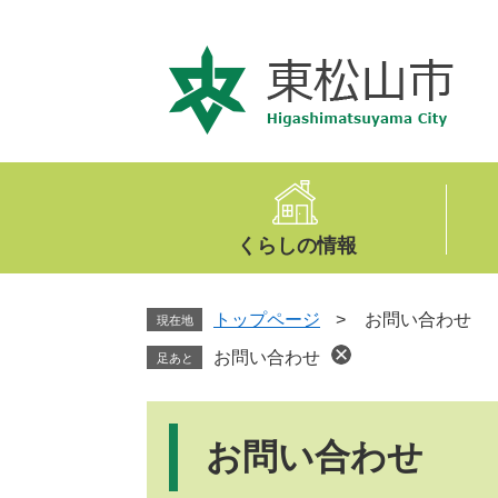
ペ
メ
ー
ニ
ジ
ュ
の
ー
先
を
頭
飛
で
ば
す
し
。
て
くらしの情報
本
文
へ
トップページ
>
お問い合わせ
現在地
お問い合わせ
足あと
本
文
お問い合わせ