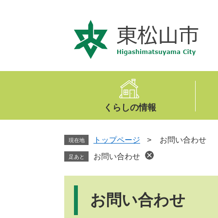
ペ
メ
ー
ニ
ジ
ュ
の
ー
先
を
頭
飛
で
ば
す
し
。
て
くらしの情報
本
文
へ
トップページ
>
お問い合わせ
現在地
お問い合わせ
足あと
本
文
お問い合わせ