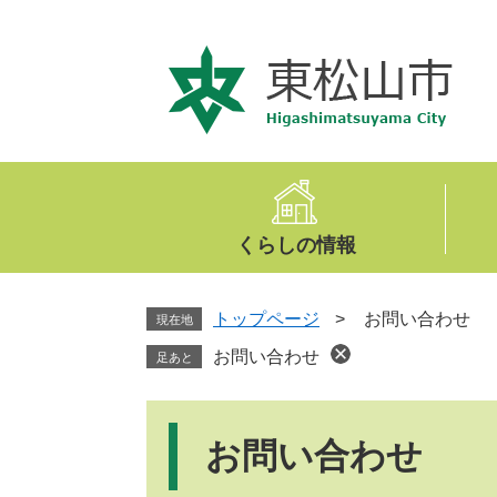
ペ
メ
ー
ニ
ジ
ュ
の
ー
先
を
頭
飛
で
ば
す
し
。
て
くらしの情報
本
文
へ
トップページ
>
お問い合わせ
現在地
お問い合わせ
足あと
本
文
お問い合わせ