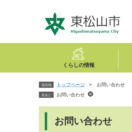
ペ
メ
ー
ニ
ジ
ュ
の
ー
先
を
頭
飛
で
ば
す
し
。
て
くらしの情報
本
文
へ
トップページ
>
お問い合わせ
現在地
お問い合わせ
足あと
本
文
お問い合わせ