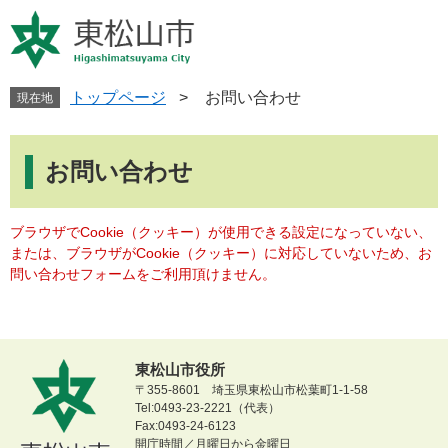
ペ
メ
ー
ニ
ジ
ュ
の
ー
先
を
トップページ
>
お問い合わせ
現在地
頭
飛
で
ば
本
す
し
文
お問い合わせ
。
て
本
文
ブラウザでCookie（クッキー）が使用できる設定になっていない、
へ
または、ブラウザがCookie（クッキー）に対応していないため、お
問い合わせフォームをご利用頂けません。
東松山市役所
〒355-8601 埼玉県東松山市松葉町1-1-58
Tel:0493-23-2221（代表）
Fax:0493-24-6123
開庁時間／月曜日から金曜日