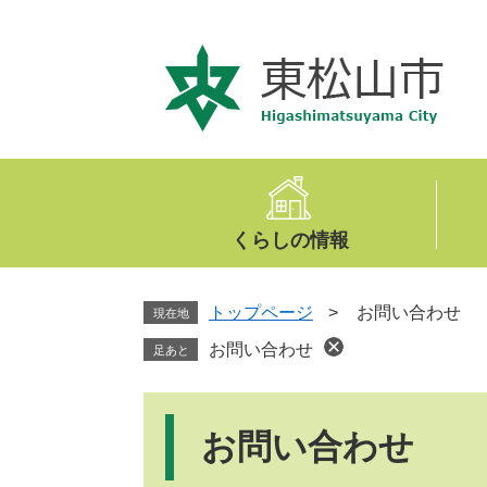
ペ
メ
ー
ニ
ジ
ュ
の
ー
先
を
頭
飛
で
ば
す
し
。
て
くらしの情報
本
文
へ
トップページ
>
お問い合わせ
現在地
お問い合わせ
足あと
本
文
お問い合わせ