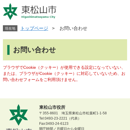
ペ
メ
ー
ニ
ジ
ュ
の
ー
先
を
トップページ
>
お問い合わせ
現在地
頭
飛
で
ば
本
す
し
文
お問い合わせ
。
て
本
文
ブラウザでCookie（クッキー）が使用できる設定になっていない、
へ
または、ブラウザがCookie（クッキー）に対応していないため、お
問い合わせフォームをご利用頂けません。
東松山市役所
〒355-8601 埼玉県東松山市松葉町1-1-58
Tel:0493-23-2221（代表）
Fax:0493-24-6123
開庁時間／月曜日から金曜日