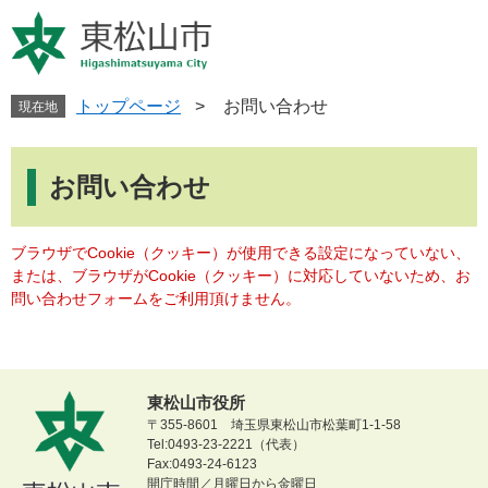
ペ
メ
ー
ニ
ジ
ュ
の
ー
先
を
トップページ
>
お問い合わせ
現在地
頭
飛
で
ば
本
す
し
文
お問い合わせ
。
て
本
文
ブラウザでCookie（クッキー）が使用できる設定になっていない、
へ
または、ブラウザがCookie（クッキー）に対応していないため、お
問い合わせフォームをご利用頂けません。
東松山市役所
〒355-8601 埼玉県東松山市松葉町1-1-58
Tel:0493-23-2221（代表）
Fax:0493-24-6123
開庁時間／月曜日から金曜日